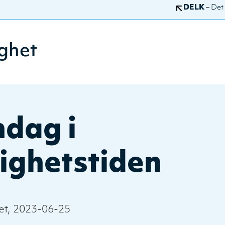
DELK
– Det
ghet
ndag i
ighetstiden
et, 2023-06-25