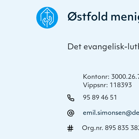
Østfold meni
Det evangelisk-lu
Kontonr: 3000.26
Vippsnr: 118393
95 89 46 51
emil.simonsen@de
Org.nr. 895 835 38