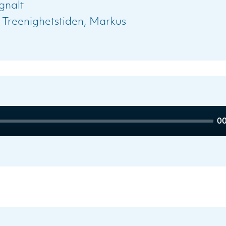
gnalt
:
Treenighetstiden
Markus
To
00
du