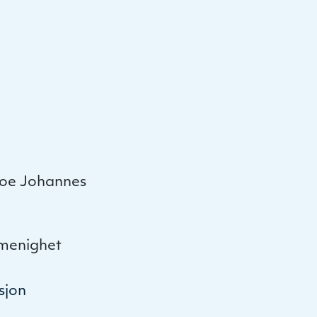
decrease
volume.
Boe Johannes
 menighet
sjon