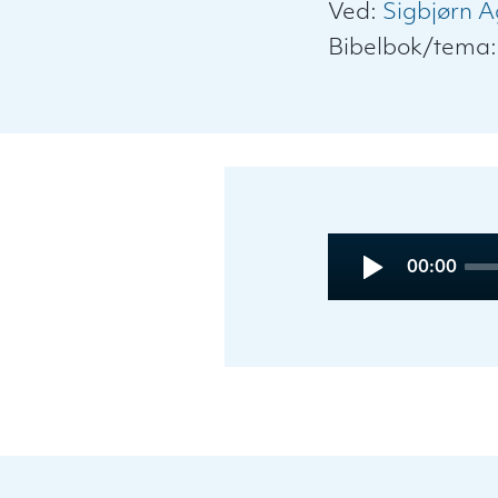
Ved:
Sigbjørn A
Bibelbok/tema
Audio
Current
00:00
Player
time