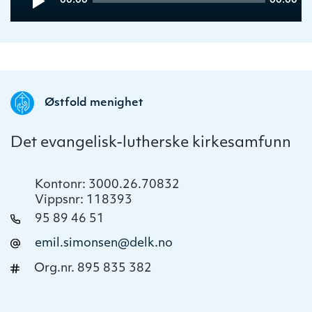
00:00
00:00
Player
time
duration
Østfold menighet
Det evangelisk-lutherske kirkesamfunn
Kontonr: 3000.26.70832
Vippsnr: 118393
95 89 46 51
emil.simonsen@delk.no
Org.nr. 895 835 382