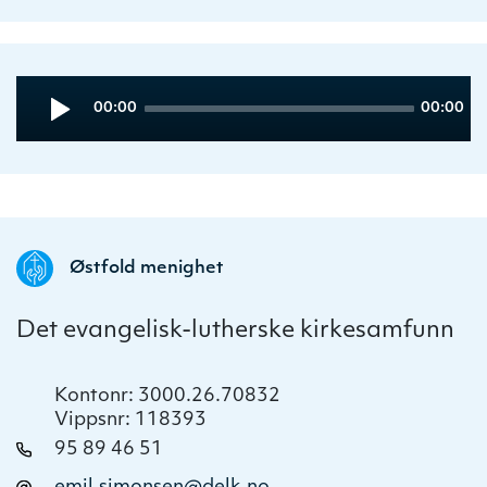
Audio
Current
Total
00:00
00:00
Player
time
duration
Østfold menighet
Det evangelisk-lutherske kirkesamfunn
Kontonr: 3000.26.70832
Vippsnr: 118393
95 89 46 51