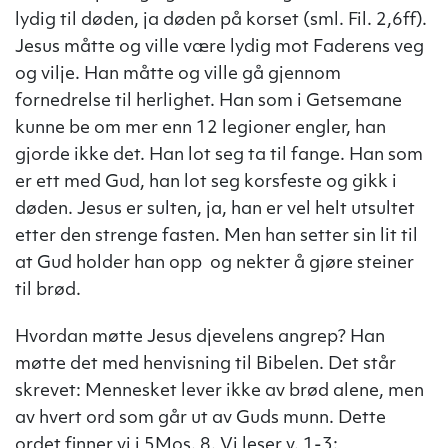
lydig til døden, ja døden på korset (sml. Fil. 2,6ff).
Jesus måtte og ville være lydig mot Faderens veg
og vilje. Han måtte og ville gå gjennom
fornedrelse til herlighet. Han som i Getsemane
kunne be om mer enn 12 legioner engler, han
gjorde ikke det. Han lot seg ta til fange. Han som
er ett med Gud, han lot seg korsfeste og gikk i
døden. Jesus er sulten, ja, han er vel helt utsultet
etter den strenge fasten. Men han setter sin lit til
at Gud holder han opp og nekter å gjøre steiner
til brød.
Hvordan møtte Jesus djevelens angrep? Han
møtte det med henvisning til Bibelen. Det står
skrevet: Mennesket lever ikke av brød alene, men
av hvert ord som går ut av Guds munn. Dette
ordet finner vi i 5Mos. 8. Vi leser v. 1-3: