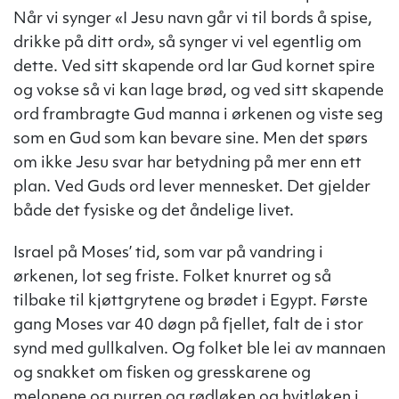
Når vi synger «I Jesu navn går vi til bords å spise,
drikke på ditt ord», så synger vi vel egentlig om
dette. Ved sitt skapende ord lar Gud kornet spire
og vokse så vi kan lage brød, og ved sitt skapende
ord frambragte Gud manna i ørkenen og viste seg
som en Gud som kan bevare sine. Men det spørs
om ikke Jesu svar har betydning på mer enn ett
plan. Ved Guds ord lever mennesket. Det gjelder
både det fysiske og det åndelige livet.
Israel på Moses’ tid, som var på vandring i
ørkenen, lot seg friste. Folket knurret og så
tilbake til kjøttgrytene og brødet i Egypt. Første
gang Moses var 40 døgn på fjellet, falt de i stor
synd med gullkalven. Og folket ble lei av mannaen
og snakket om fisken og gresskarene og
melonene og purren og rødløken og hvitløken i