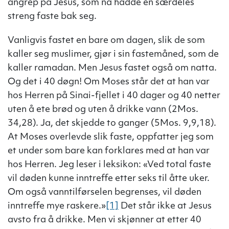
angrep på Jesus, som nå hadde en særdeles
streng faste bak seg.
Vanligvis fastet en bare om dagen, slik de som
kaller seg muslimer, gjør i sin fastemåned, som de
kaller ramadan. Men Jesus fastet også om natta.
Og det i 40 døgn! Om Moses står det at han var
hos Herren på Sinai-fjellet i 40 dager og 40 netter
uten å ete brød og uten å drikke vann (2Mos.
34,28). Ja, det skjedde to ganger (5Mos. 9,9,18).
At Moses overlevde slik faste, oppfatter jeg som
et under som bare kan forklares med at han var
hos Herren. Jeg leser i leksikon: «Ved total faste
vil døden kunne inntreffe etter seks til åtte uker.
Om også vanntilførselen begrenses, vil døden
inntreffe mye raskere.»
[1]
Det står ikke at Jesus
avsto fra å drikke. Men vi skjønner at etter 40