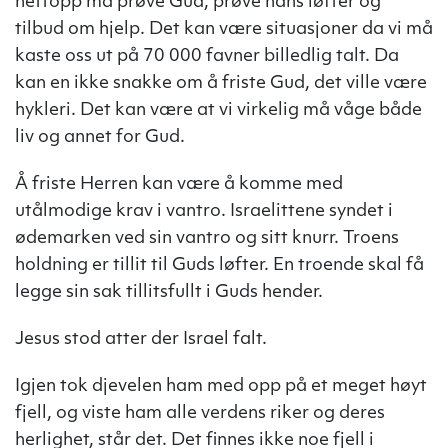
nettopp må prøve Gud, prøve hans løfter og
tilbud om hjelp. Det kan være situasjoner da vi må
kaste oss ut på 70 000 favner billedlig talt. Da
kan en ikke snakke om å friste Gud, det ville være
hykleri. Det kan være at vi virkelig må våge både
liv og annet for Gud.
Å friste Herren kan være å komme med
utålmodige krav i vantro. Israelittene syndet i
ødemarken ved sin vantro og sitt knurr. Troens
holdning er tillit til Guds løfter. En troende skal få
legge sin sak tillitsfullt i Guds hender.
Jesus stod atter der Israel falt.
Igjen tok djevelen ham med opp på et meget høyt
fjell, og viste ham alle verdens riker og deres
herlighet, står det. Det finnes ikke noe fjell i