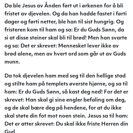
Da ble Jesus av Ånden ført ut i ørkenen for å bli
fristet av djevelen. Og da han hadde fastet i førti
dager og førti netter, ble han til sist hungrig. Og
fristeren kom til ham og sa: Er du Guds Sønn, da
si at disse steiner skal bli til brød! Men han svarte
og sa: Det er skrevet: Mennesket lever ikke av
brød alene, men av hvert ord som går ut av Guds
munn.
Da tok djevelen ham med seg til den hellige stad
og stilte ham på templets øverste hjørne, og sa til
ham: Er du Guds Sønn, så kast deg ned! For det er
skrevet: Han skal gi sine engler befaling om deg,
og de skal bære deg på hendene, for at du ikke
skal støte din fot mot noen stein. Jesus sa til ham:
Det er atter skrevet: Du skal ikke friste Herren din
Gud.