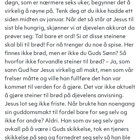
døgn, som er nærmere seks uker, begynner det å
virkelig å røyne på. Tenk deg at du ikke hadde ett
siden midten av januar. Når det så står at Jesus til
sist ble hungrig, skjønner vi at djevelen akkurat da
prøver seg: Tal bare et ord! Si at disse steinene
skal bli til brød! For nå trenger du noe å spise. Her
finnes ikke brød, men er ikke du Guds Sønn? Så
hvorfor ikke forvandle steiner til brød? – Ja, som
sann Gud har Jesus virkelig all makt, men som vår
frelser måtte og ville han fullføre det han var
kommet til verden for å gjøre. Det var ikke aktuelt
å gjøre steiner til brød på djevelens anvisning.
Jesus lot seg ikke friste. Når brukte han noengang
sin guddomsmakt til fordel bare for seg selv og
ikke for andre? Aldri. Han som av seg selv gav
avkall på å være i Guds skikkelse, tok en tjeners
skikkelse på seg og fornedret seg selv så han ble