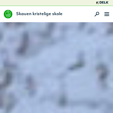
DELK
Skauen kristelige skole