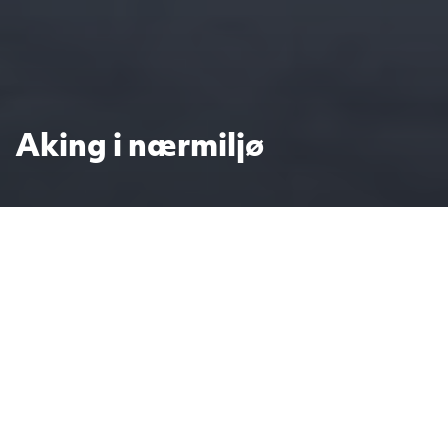
Aking i nærmiljø
Kos med snø
7. jan. 2022
Tekstkolonne