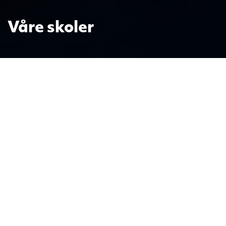
Våre skoler
DELK har gjennom mange
generasjoner sett det som en av sine
viktigste oppgaver å verne om og
utvikle et alternativt kristent
grunnskoletilbud. Skolene er åpne
for alle.