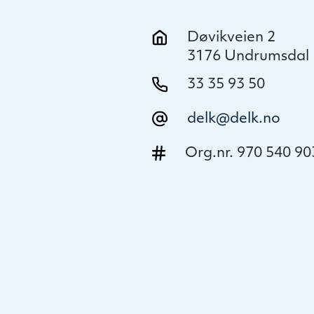
Døvikveien 2
3176 Undrumsdal
33 35 93 50
delk@delk.no
Org.nr. 970 540 90