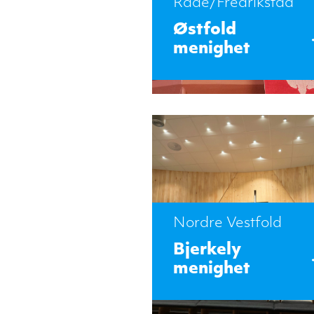
Råde/Fredrikstad
Østfold
menighet
Nordre Vestfold
Bjerkely
menighet