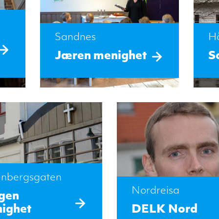
Sandnes
H
Jæren menighet
S
enbergsgaten
Nordreisa
gen
ighet
DELK Nord