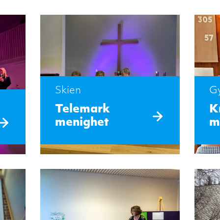
Skien
Gy
Telemark
K
menighet
m