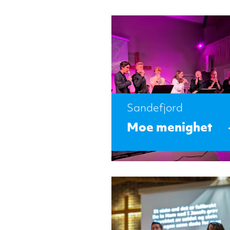
Sandefjord
Moe menighet