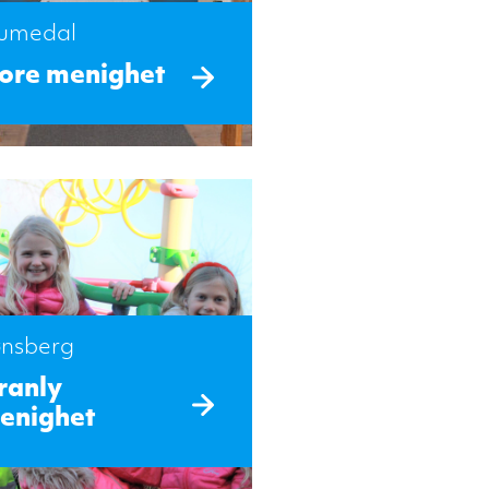
umedal
ore menighet
ønsberg
ranly
enighet