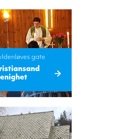
ldenløves gate
ristiansand
enighet