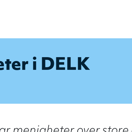
ter i DELK
r menigheter over store 