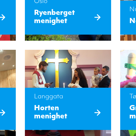
Oslo
N
Ryenberget
menighet
N
Langgata
T
Horten
G
menighet
m