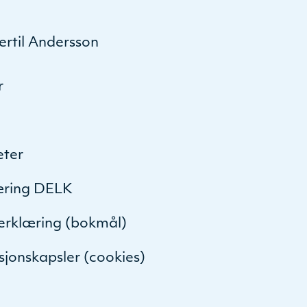
ertil Andersson
r
eter
æring DELK
serklæring (bokmål)
sjonskapsler (cookies)