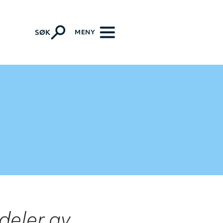
MENY
SØK
deler av