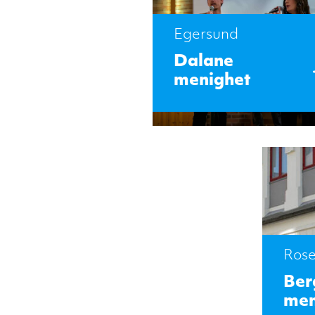
Egersund
Dalane
menighet
Ros
Ber
men