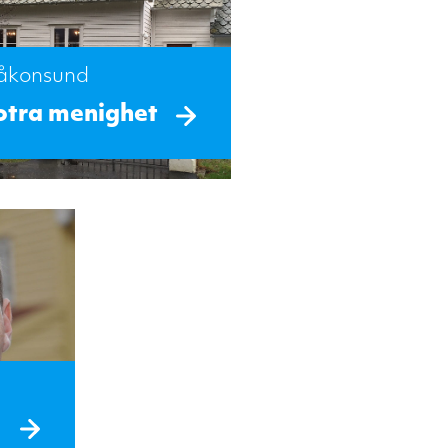
åkonsund
otra menighet