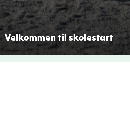
Velkommen til skolestart
Velkommen til skolestart!
Vi ønsker alle våre elever velkommen til
skolestart onsdag 17. august. Skoleåret starter
med fellessamling i kirken, og gleder oss til å
møte dere.
Vi har nå mulighet for å bruke kirken og kirkestua,
så det er plass til flere enn elever og ansatte til