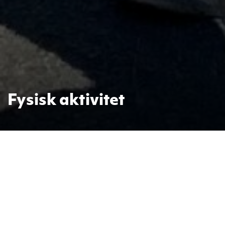
Fysisk aktivitet
Elevene i 5.-7. klasse skal ha fysisk
aktivitet i tillegg til
kroppsøvingstimene.