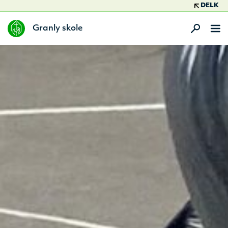
DELK
Granly skole