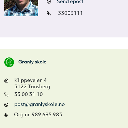
Send epost
33003111
Granly skole
Klippeveien 4
3122 Tønsberg
33 00 31 10
post@granlyskole.no
Org.nr. 989 695 983