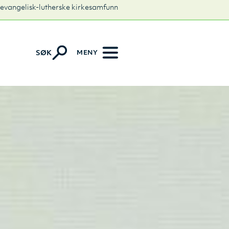
 evangelisk-lutherske kirkesamfunn
MENY
SØK