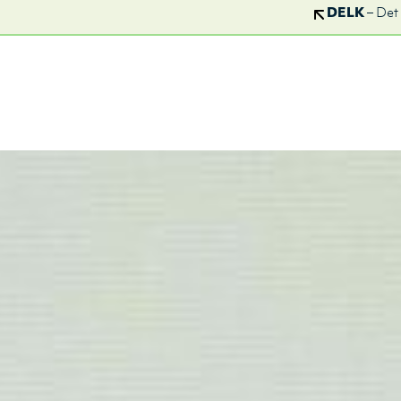
DELK
– Det