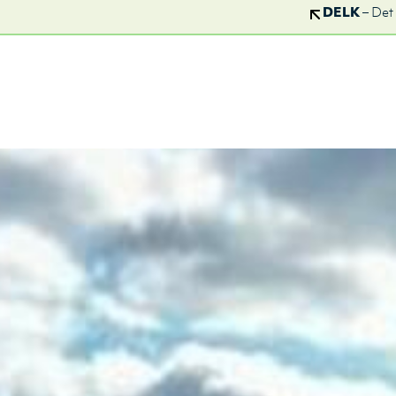
DELK
– Det