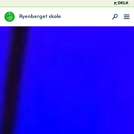
DELK
Ryenberget skole