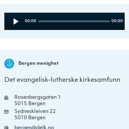
Audio
Current
Total
00:00
00:00
Player
time
duration
Bergen menighet
Det evangelisk-lutherske kirkesamfunn
Rosenbergsgaten 1
5015 Bergen
Sydneskleiven 22
5010 Bergen
bergen@delk.no