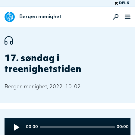
DELK
Bergen menighet
17. søndag i
treenighetstiden
Bergen menighet, 2022-10-02
Audio
Current
Total
00:00
00:00
Player
time
duration