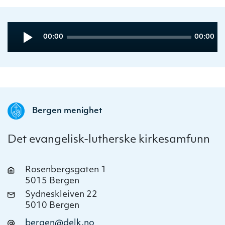
Audio
Current
Total
00:00
00:00
Player
time
duration
Bergen menighet
Det evangelisk-lutherske kirkesamfunn
Rosenbergsgaten 1
5015 Bergen
Sydneskleiven 22
5010 Bergen
bergen@delk.no