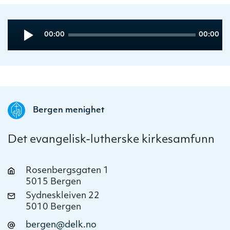
Audio
Current
Total
00:00
00:00
Player
time
duration
Bergen menighet
Det evangelisk-lutherske kirkesamfunn
Rosenbergsgaten 1
5015 Bergen
Sydneskleiven 22
5010 Bergen
bergen@delk.no