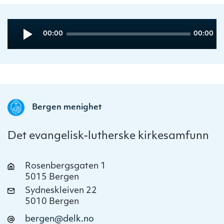
Audio
Current
Total
00:00
00:00
Player
time
duration
Bergen menighet
Det evangelisk-lutherske kirkesamfunn
Rosenbergsgaten 1
5015 Bergen
Sydneskleiven 22
5010 Bergen
bergen@delk.no