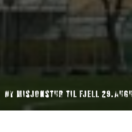
Ny misjonstur til Fjell 29.aug
Lørdag 29.august arrangeres en ny