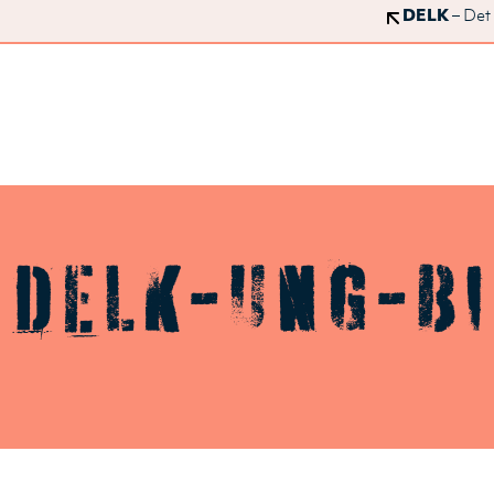
DELK
– Det
 DELK-ung-bi