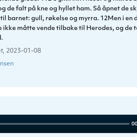
g de falt på kne og hyllet ham. Så åpnet de sk
til barnet: gull, røkelse og myrra. 12Men i en
e ikke måtte vende tilbake til Herodes, og de 
d.
t, 2023-01-08
ansen
To
00
du