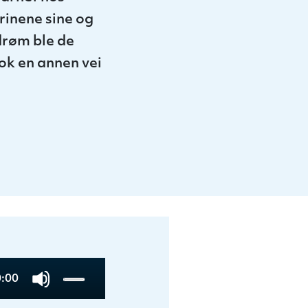
rinene sine og
 drøm ble de
tok en annen vei
tal
:00
Use
ration
Up/Down