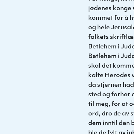
jødenes konge s
kommet for å hy
og hele Jerusa
folkets skriftl
Betlehem i Jude
Betlehem i Juda 
skal det komme 
kalte Herodes v
da stjernen had
sted og forhør 
til meg, for at
ord, dro de av 
dem inntil den 
ble de fylt av j