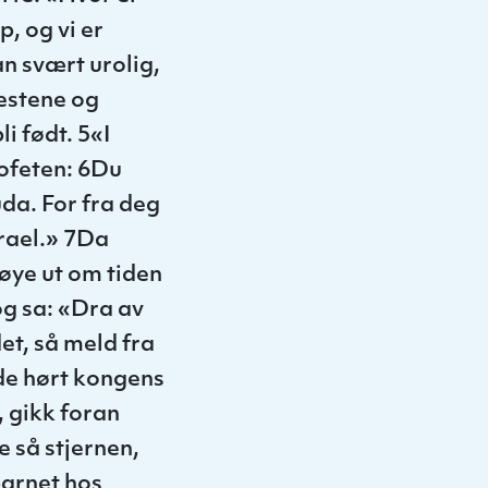
, og vi er
n svært urolig,
estene og
i født. 5«I
rofeten: 6Du
uda. For fra deg
srael.» 7Da
nøye ut om tiden
og sa: «Dra av
et, så meld fra
dde hørt kongens
, gikk foran
e så stjernen,
 barnet hos