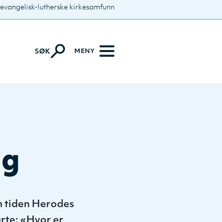
 evangelisk-lutherske kirkesamfunn
MENY
SØK
ag
n tiden Herodes
rte: «Hvor er