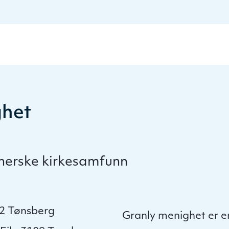
ghet
therske kirkesamfunn
22 Tønsberg
Granly menighet er e