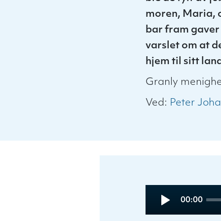
moren, Maria, o
bar fram gaver 
varslet om at d
hjem til sitt lan
Granly menighe
Ved:
Peter Joh
Audio
Current
00:00
Player
time