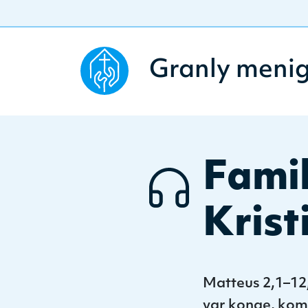
Granly meni
Famil
Krist
Matteus 2,1–12,
var konge, kom 