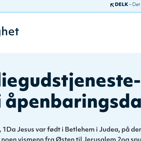
DELK
– Det
ghet
iegudstjeneste-
i åpenbaringsd
 1Da Jesus var født i Betlehem i Judea, på de
noen vismenn fra Østen til Jerusalem 2og spu