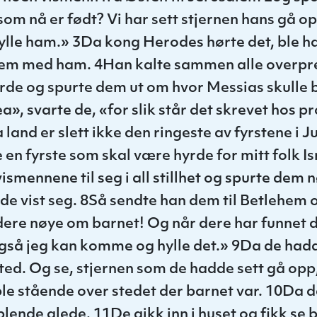
om nå er født? Vi har sett stjernen hans gå opp
lle ham.» 3Da kong Herodes hørte det, ble ha
lem med ham. 4Han kalte sammen alle overpr
ærde og spurte dem ut om hvor Messias skulle bl
a», svarte de, «for slik står det skrevet hos p
land er slett ikke den ringeste av fyrstene i J
en fyrste som skal være hyrde for mitt folk I
ismennene til seg i all stillhet og spurte dem 
de vist seg. 8Så sendte han dem til Betlehem 
dere nøye om barnet! Og når dere har funnet d
 også jeg kan komme og hylle det.» 9Da de ha
sted. Og se, stjernen som de hadde sett gå opp
ble stående over stedet der barnet var. 10Da d
ublende glede. 11De gikk inn i huset og fikk se