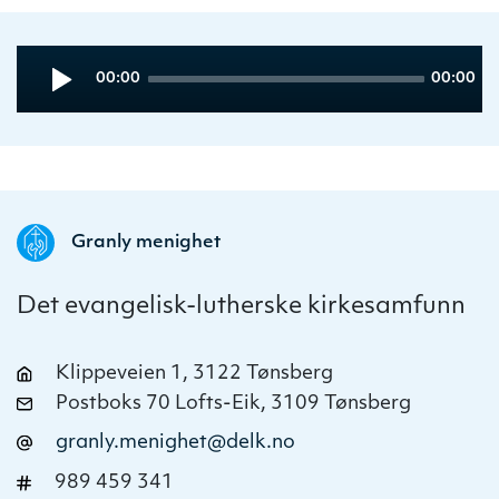
Audio
Current
Total
00:00
00:00
Player
time
duration
Granly menighet
Det evangelisk-lutherske kirkesamfunn
Klippeveien 1, 3122 Tønsberg
Postboks 70 Lofts-Eik, 3109 Tønsberg
granly.menighet@delk.no
989 459 341