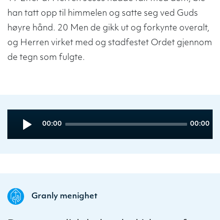
han tatt opp til himmelen og satte seg ved Guds
høyre hånd. 20 Men de gikk ut og forkynte overalt,
og Herren virket med og stadfestet Ordet gjennom
de tegn som fulgte.
Audio
Current
Total
00:00
00:00
Player
time
duration
Granly menighet