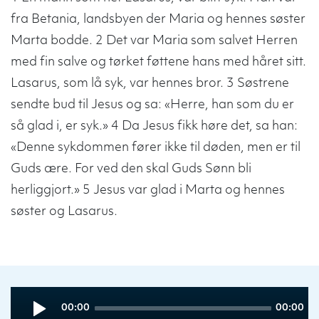
fra Betania, landsbyen der Maria og hennes søster
Marta bodde. 2 Det var Maria som salvet Herren
med fin salve og tørket føttene hans med håret sitt.
Lasarus, som lå syk, var hennes bror. 3 Søstrene
sendte bud til Jesus og sa: «Herre, han som du er
så glad i, er syk.» 4 Da Jesus fikk høre det, sa han:
«Denne sykdommen fører ikke til døden, men er til
Guds ære. For ved den skal Guds Sønn bli
herliggjort.» 5 Jesus var glad i Marta og hennes
søster og Lasarus.
Audio
Current
Total
00:00
00:00
Player
time
duration