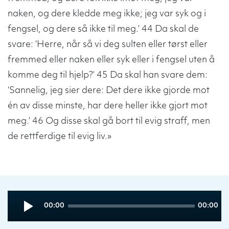
naken, og dere kledde meg ikke; jeg var syk og i
fengsel, og dere så ikke til meg.’ 44 Da skal de
svare: ‘Herre, når så vi deg sulten eller tørst eller
fremmed eller naken eller syk eller i fengsel uten å
komme deg til hjelp?’ 45 Da skal han svare dem:
‘Sannelig, jeg sier dere: Det dere ikke gjorde mot
én av disse minste, har dere heller ikke gjort mot
meg.’ 46 Og disse skal gå bort til evig straff, men
de rettferdige til evig liv.»
Audio
Current
Total
00:00
00:00
Player
time
duration