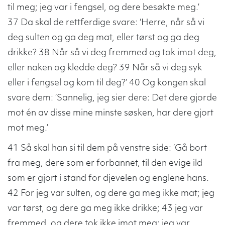
til meg; jeg var i fengsel, og dere besøkte meg.’
37 Da skal de rettferdige svare: ‘Herre, når så vi
deg sulten og ga deg mat, eller tørst og ga deg
drikke? 38 Når så vi deg fremmed og tok imot deg,
eller naken og kledde deg? 39 Når så vi deg syk
eller i fengsel og kom til deg?’ 40 Og kongen skal
svare dem: ‘Sannelig, jeg sier dere: Det dere gjorde
mot én av disse mine minste søsken, har dere gjort
mot meg.’
41 Så skal han si til dem på venstre side: ‘Gå bort
fra meg, dere som er forbannet, til den evige ild
som er gjort i stand for djevelen og englene hans.
42 For jeg var sulten, og dere ga meg ikke mat; jeg
var tørst, og dere ga meg ikke drikke; 43 jeg var
fremmed, og dere tok ikke imot meg; jeg var