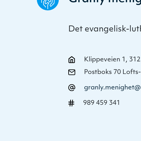
Det evangelisk-lu
Klippeveien 1, 31
Postboks 70 Lofts
granly.menighet@
989 459 341