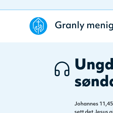
Granly meni
Ungd
sønda
Johannes 11,45
sett det Jesus 