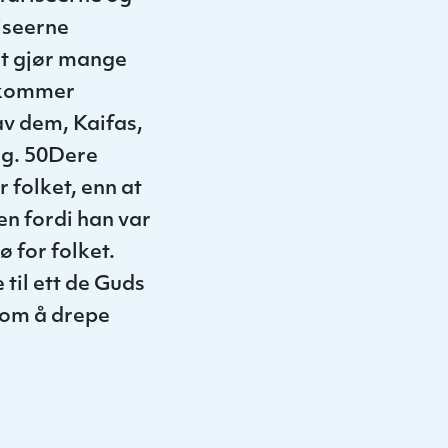
iseerne
et gjør mange
å kommer
av dem, Kaifas,
ng. 50Dere
 folket, enn at
en fordi han var
ø for folket.
 til ett de Guds
 om å drepe