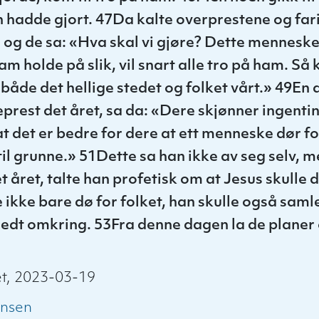
n hadde gjort. 47Da kalte overprestene og far
og de sa: «Hva skal vi gjøre? Dette mennesk
ham holde på slik, vil snart alle tro på ham. S
både det hellige stedet og folket vårt.» 49En 
prest det året, sa da: «Dere skjønner ingenti
t det er bedre for dere at ett menneske dør for
til grunne.» 51Dette sa han ikke av seg selv, m
 året, talte han profetisk om at Jesus skulle d
 ikke bare dø for folket, han skulle også samle
redt omkring. 53Fra denne dagen la de planer
t, 2023-03-19
ansen