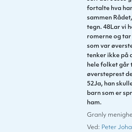
fortalte hva ha
sammen Rådet, 
tegn. 48Lar vi 
romerne og tar 
som var øverste
tenker ikke på a
hele folket går 
øversteprest det
52Ja, han skulle
barn som er sp
ham.
Granly menighe
Ved:
Peter Joh