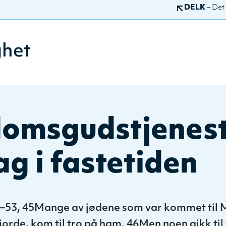
DELK
– Det
ghet
omsgudstjenest
g i fastetiden
–53, 45Mange av jødene som var kommet til 
gjorde, kom til tro på ham. 46Men noen gikk til