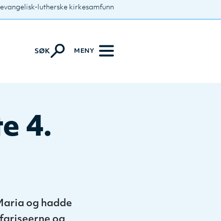
 evangelisk-lutherske kirkesamfunn
MENY
SØK
e 4.
Maria og hadde
 fariseerne og