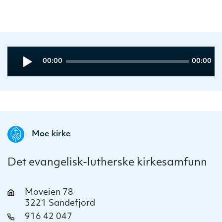
Audio
Current
Total
00:00
00:00
Player
time
duration
Moe kirke
Det evangelisk-lutherske kirkesamfunn
Moveien 78
3221 Sandefjord
916 42 047