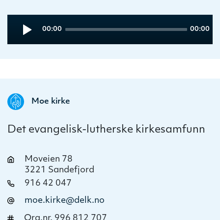
Audio
Current
Total
00:00
00:00
Player
time
duration
Moe kirke
Det evangelisk-lutherske kirkesamfunn
Moveien 78
3221 Sandefjord
916 42 047
moe.kirke@delk.no
Org.nr. 996 812 707