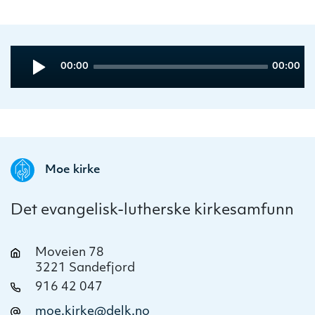
Audio
Current
Total
00:00
00:00
Player
time
duration
Moe kirke
Det evangelisk-lutherske kirkesamfunn
Moveien 78
3221 Sandefjord
916 42 047
moe.kirke@delk.no