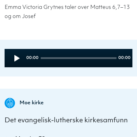
Emma Victoria Grytnes taler over Matteus 6,7–13
og om Josef
Audio
Current
Total
00:00
00:00
Player
time
duration
Moe kirke
Det evangelisk-lutherske kirkesamfunn