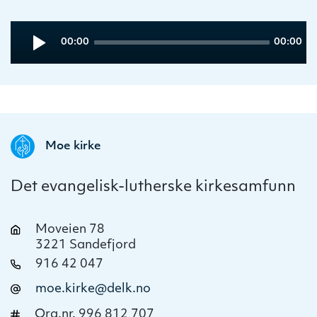
Audio
Current
Total
00:00
00:00
Player
time
duration
Moe kirke
Det evangelisk-lutherske kirkesamfunn
Moveien 78
3221 Sandefjord
916 42 047
moe.kirke@delk.no
Org.nr. 996 812 707