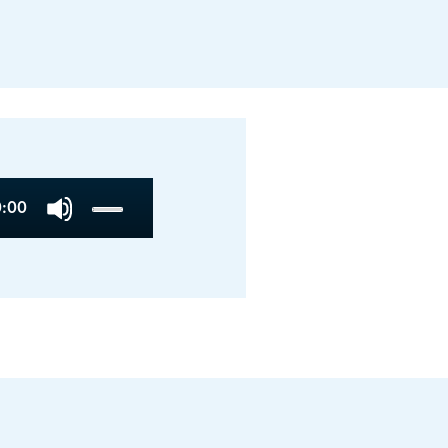
tal
:00
Use
ration
Up/Down
Arrow
keys
to
increase
or
decrease