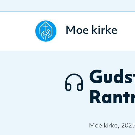
Moe kirke
Gudst
Rant
Moe kirke, 202