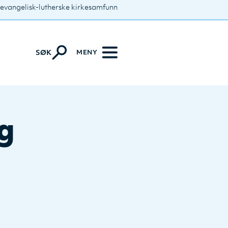
 evangelisk-lutherske kirkesamfunn
MENY
SØK
ng