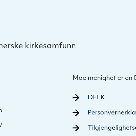
therske kirkesamfunn
Moe menighet er en
DELK
o
Personvernerkl
7
Tilgjengelighet