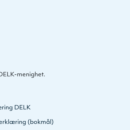
decrease
volume.
 DELK-menighet.
æring DELK
serklæring (bokmål)