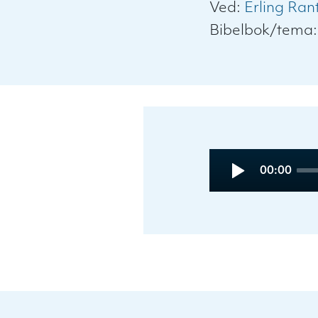
Ved:
Erling Ran
Bibelbok/tema
Audio
Current
00:00
Player
time