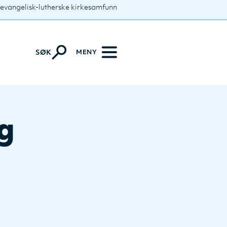
 evangelisk-lutherske kirkesamfunn
MENY
SØK
ng