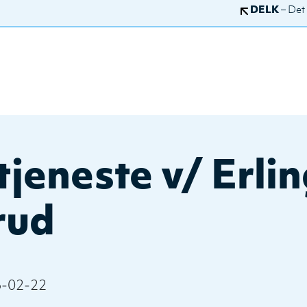
DELK
– Det
jeneste v/ Erli
rud
6-02-22