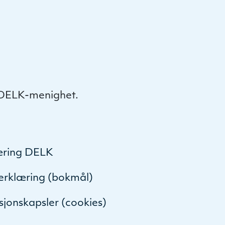
 DELK-menighet.
æring DELK
serklæring (bokmål)
sjonskapsler (cookies)