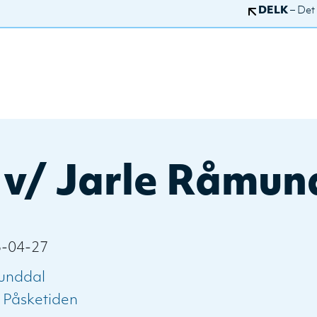
DELK
– Det
 v/ Jarle Råmun
5-04-27
unddal
:
Påsketiden