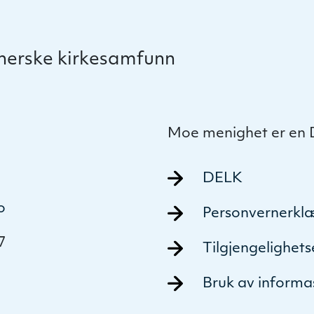
therske kirkesamfunn
Moe menighet er en
DELK
o
Personvernerkl
7
Tilgjengelighet
Bruk av informa