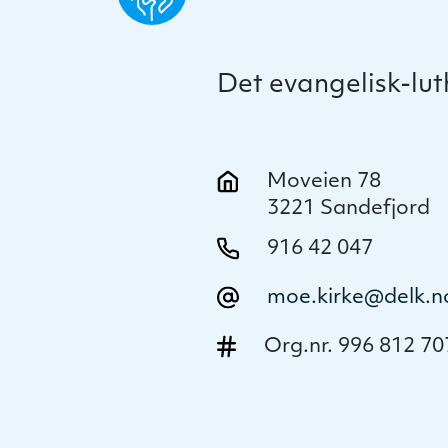
Det evangelisk-lu
Moveien 78
3221 Sandefjord
916 42 047
moe.kirke@delk.n
Org.nr. 996 812 70