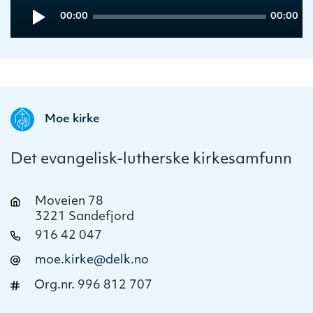
Audio
Current
Total
00:00
00:00
Player
time
duration
Moe kirke
Det evangelisk-lutherske kirkesamfunn
Moveien 78
3221 Sandefjord
916 42 047
moe.kirke@delk.no
Org.nr. 996 812 707