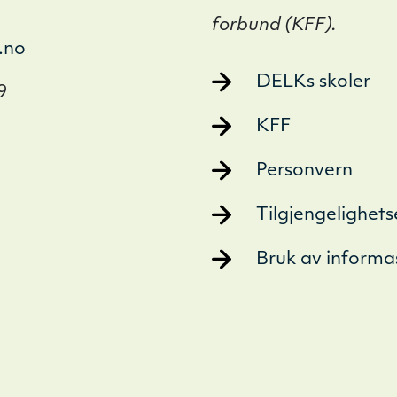
forbund (KFF).
.no
DELKs skoler
9
KFF
Personvern
Tilgjengelighet
Bruk av informa