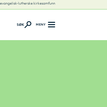
 evangelisk-lutherske kirkesamfunn
MENY
SØK