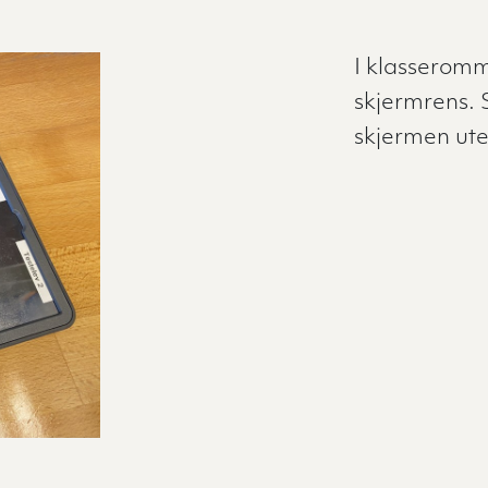
I klasseromm
skjermrens. 
skjermen ute