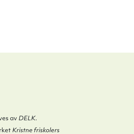
ives av
DELK
.
erket
Kristne friskolers