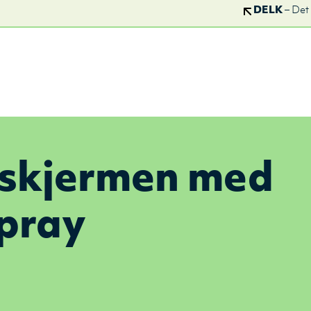
DELK
– Det
 skjermen med
pray