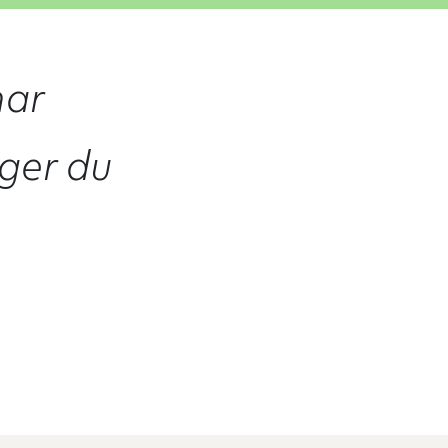
har
lger du