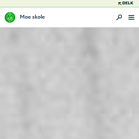
DELK
Moe skole