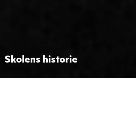
Skolens historie
22. des. 2021
Skolen på Moe har vært i drift siden
århundreskiftet 1800/1900. I mange tiår var
skolen en forholdsvis lukket menighetsskole, men
er nå også et attraktivt alternativ for elever fra