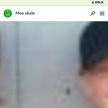
DELK
Moe skole