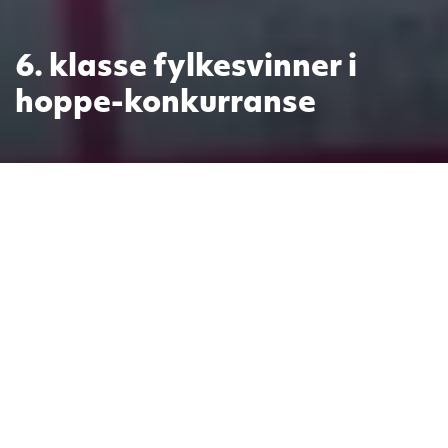
6. klasse fylkesvinner i
hoppe-konkurranse
I år har flere klasser på Moe skole
vært med på hoppe-konkurransen
«Hopp for hjertet», som arrangeres
av Nasjonalforeningen for
folkehelsen.