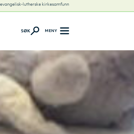
 evangelisk-lutherske kirkesamfunn
MENY
SØK