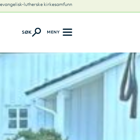
 evangelisk-lutherske kirkesamfunn
MENY
SØK