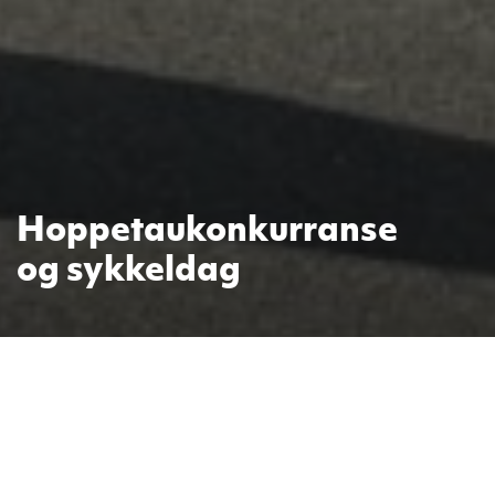
Hoppetaukonkurranse
og sykkeldag
I år igjen var flere klasser fra Moe
skole med på årets
hoppetaukonkurranse som