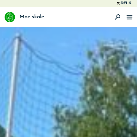
DELK
Moe skole