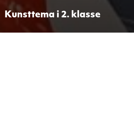
Kunsttema i 2. klasse
I 2. klasse har vi hatt om ulike
kunstnere. Sist uke hadde vi om
Frans Wiederberg.
29. jan.
Tekst og foto: Marianne
2025
Kvalevåg og Kathrine K. Huus
Vi både leste, skrev og malte bilder. Vi skrev i
Skoleskrift og lagde bok i Book Creator. Dette er