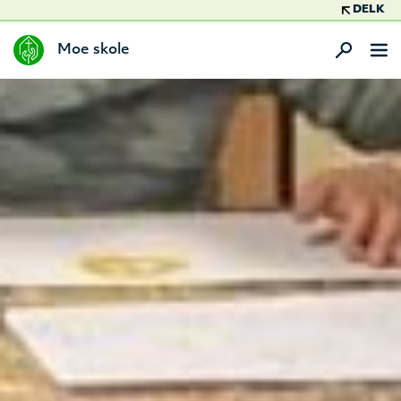
DELK
Moe skole