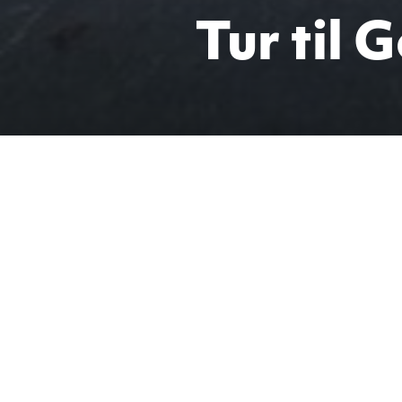
Tur til 
Torsdag 
Goksjø. V
den tåle