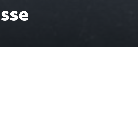
asse
på
i cm, så
å var det