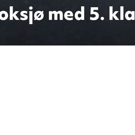
Goksjø med 5. kl
13. januar var 5. klasse 
i målte isen til rundt ført
r til og med en elefant. N