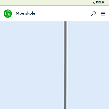
DELK
Moe skole