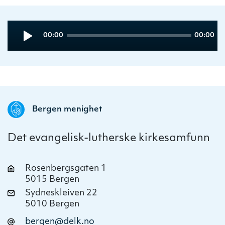
Audio
Current
Total
00:00
00:00
Player
time
duration
Bergen menighet
Det evangelisk-lutherske kirkesamfunn
Rosenbergsgaten 1
5015 Bergen
Sydneskleiven 22
5010 Bergen
bergen@delk.no