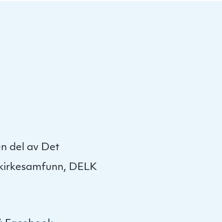
or
decrease
volume.
n del av Det
 kirkesamfunn, DELK