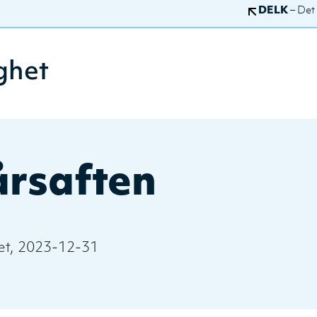
DELK
– Det
ghet
årsaften
t, 2023-12-31