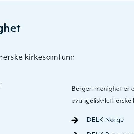
ghet
therske kirkesamfunn
1
Bergen menighet er e
evangelisk-lutherske
DELK Norge