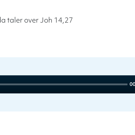
 taler over Joh 14,27
To
00
du