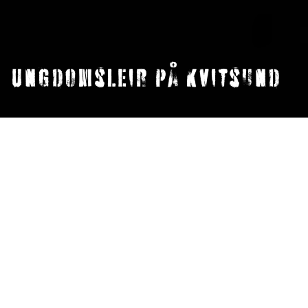
Ungdomsleir på Kvitsund
8. juni 2022
Tekst: Emil Simonsen
Det er juni, sommermåned. Tiden for sommerferie
er like rundt hjørnet. For ungdommene betyr det
at Kvitsund-leiren nærmer seg. Vi gleder oss
masse til endelig å kunne arrangere en leir på
normal måte. Endelig slipper deltakerne å tenke
på kohorter og avstand og hele pakka. Nå blir det
komplett leirstemning!