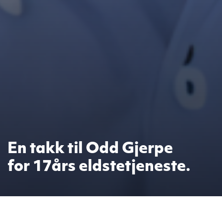
En takk til Odd Gjerpe
for 17års eldstetjeneste.
Eldstetjenesten er viktig for DELK,