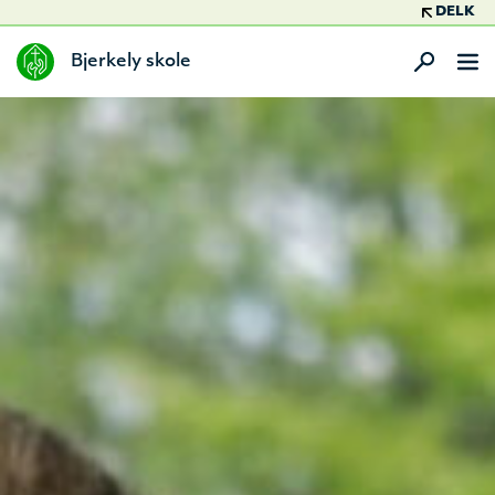
DELK
Bjerkely skole