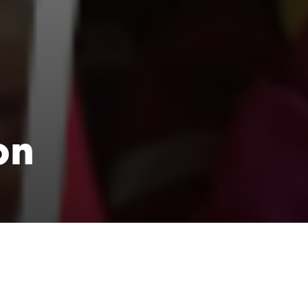
on
het og trivsel på kristen 