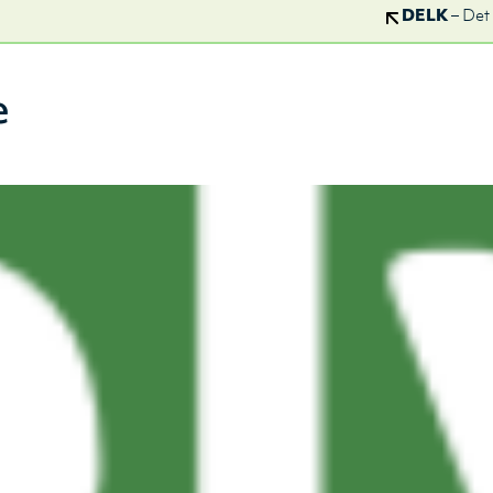
DELK
– Det
e