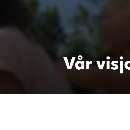
Vår visj
Trygg